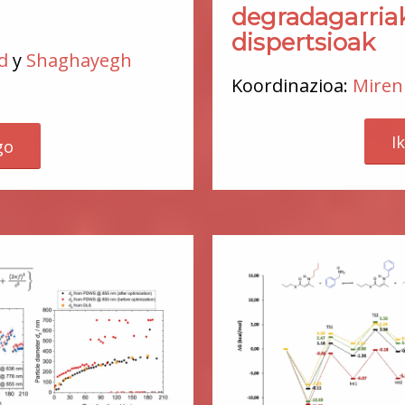
degradagarriak
dispertsioak
d
y
Shaghayegh
Koordinazioa:
Miren
I
go