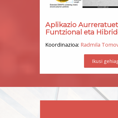
Aplikazio Aurreratue
Funtzional eta Hibri
Koordinazioa:
Radmila Tomo
Ikusi gehia