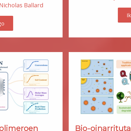
Nicholas Ballard
I
go
Bio-oinarrituta
olimeroen