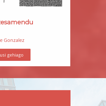
ozesamendu
e Gonzalez
kusi gehiago