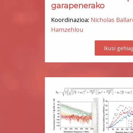
garapenerako
Koordinazioa:
Nicholas Ballar
Hamzehlou
Ikusi gehia