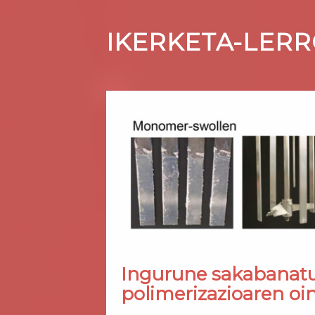
IKERKETA-LER
Ingurune sakabanat
polimerizazioaren oin