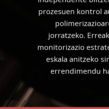
prozesuen kontrol a
polimerizazioa
jorratzeko. Errea
monitorizazio estrat
eskala anitzeko si
errendimendu han