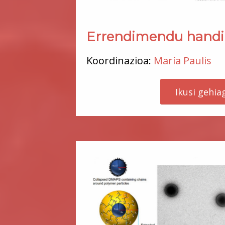
Errendimendu handi
Koordinazioa:
María Paulis
Ikusi gehia