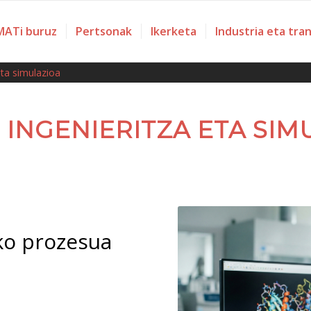
ATi buruz
Pertsonak
Ikerketa
Industria eta tra
eta simulazioa
 INGENIERITZA ETA SIM
ko prozesua