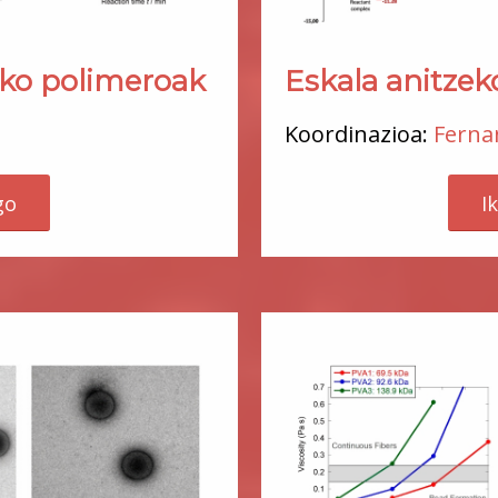
Eskala anitzek
ko polimeroak
Koordinazioa:
Ferna
I
go