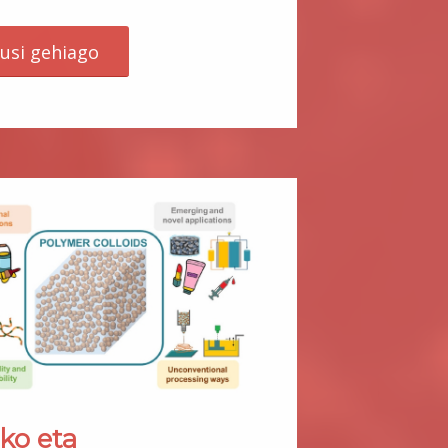
kusi gehiago
ko eta