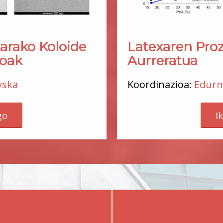
Latexaren Pr
tarako Koloide
Aurreratua
doak
Koordinazioa:
Edurn
vska
I
go