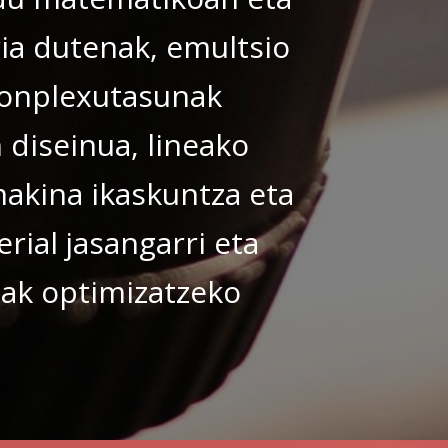
ia dutenak, emultsio
konplexutasunak
 diseinua, lineako
makina ikaskuntza eta
rial jasangarri eta
uak optimizatzeko