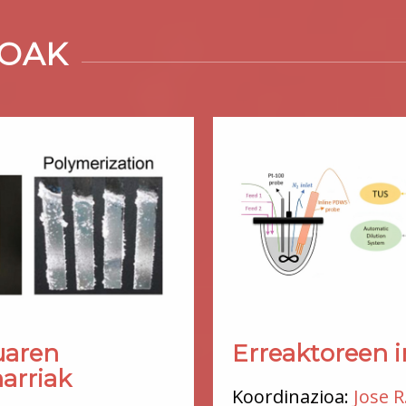
ROAK
Erreaktoreen i
uaren
arriak
Koordinazioa:
Jose R