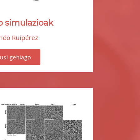
o simulazioak
ndo Ruipérez
kusi gehiago