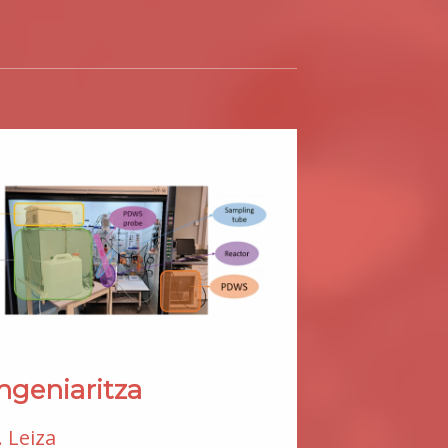
ngeniaritza
. Leiza