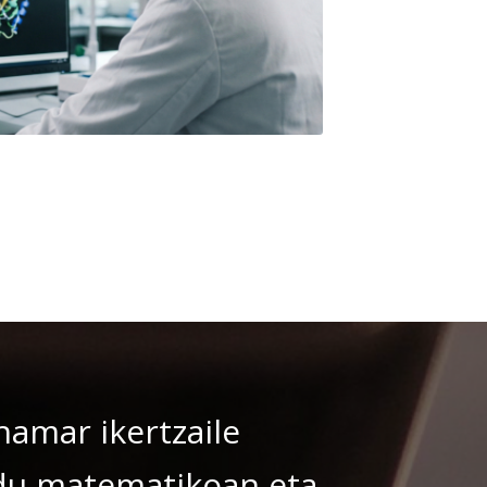
hamar ikertzaile
redu matematikoan eta