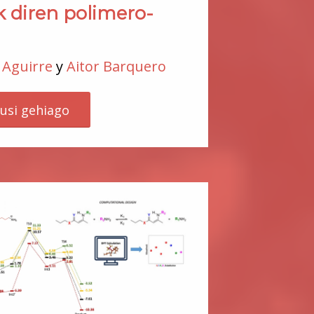
 diren polimero-
 Aguirre
y
Aitor Barquero
kusi gehiago