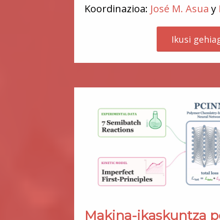
Koordinazioa:
José M. Asua
y
Ikusi gehia
Makina-ikaskuntza p