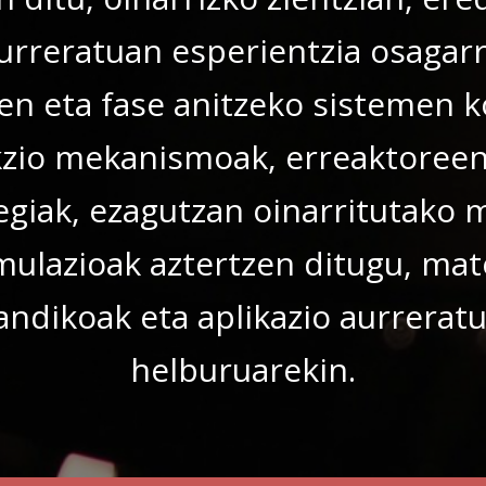
urreratuan esperientzia osagarr
ren eta fase anitzeko sistemen 
kzio mekanismoak, erreaktoreen
egiak, ezagutzan oinarritutako 
mulazioak aztertzen ditugu, mate
dikoak eta aplikazio aurrerat
helburuarekin.