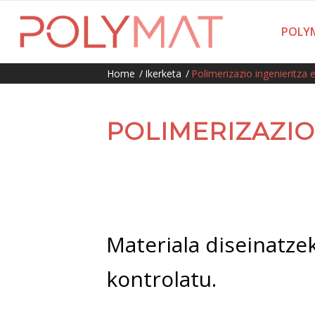
POLYM
Home
/
Ikerketa
/
Polimerizazio ingenieritza 
POLIMERIZAZIO
Materiala diseinatze
kontrolatu.