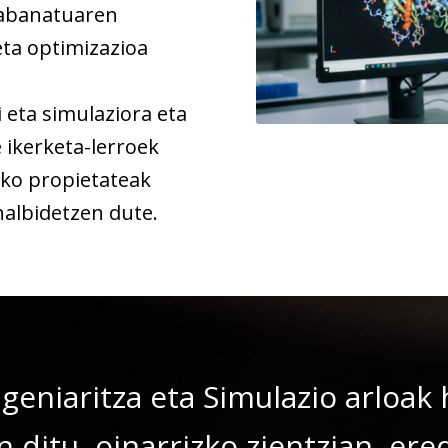
kabanatuaren
eta optimizazioa
eta simulaziora eta
 ikerketa-lerroek
ko propietateak
halbidetzen dute.
ngeniaritza eta Simulazio arloak 
 ditu, oinarrizko zientzian, e