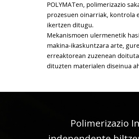
POLYMATen, polimerizazio sa
prozesuen oinarriak, kontrola 
ikertzen ditugu.
Mekanismoen ulermenetik hasi 
makina-ikaskuntzara arte, gure
erreaktorean zuzenean doituta
dituzten materialen diseinua a
Polimerizazio I
independente biltzen