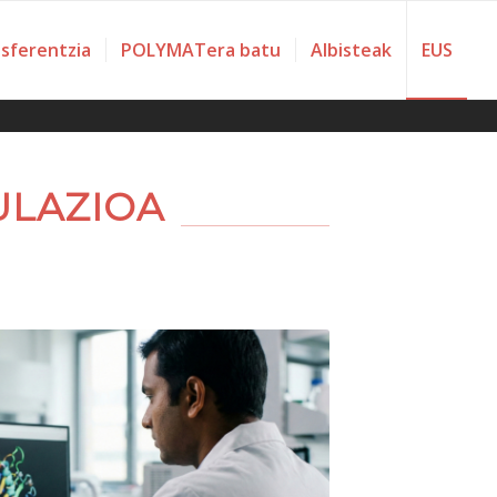
nsferentzia
POLYMATera batu
Albisteak
EUS
ULAZIOA