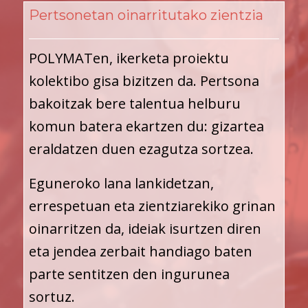
Pertsonetan oinarritutako zientzia
POLYMATen, ikerketa proiektu
kolektibo gisa bizitzen da. Pertsona
bakoitzak bere talentua helburu
komun batera ekartzen du: gizartea
eraldatzen duen ezagutza sortzea.
Eguneroko lana lankidetzan,
errespetuan eta zientziarekiko grinan
oinarritzen da, ideiak isurtzen diren
eta jendea zerbait handiago baten
parte sentitzen den ingurunea
sortuz.