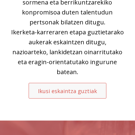
sormena eta berrikuntzarekiko
konpromisoa duten talentudun
pertsonak bilatzen ditugu.
Ikerketa-karreraren etapa guztietarako
aukerak eskaintzen ditugu,
nazioarteko, lankidetzan oinarritutako
eta eragin-orientatutako ingurune
batean.
Ikusi eskaintza guztiak