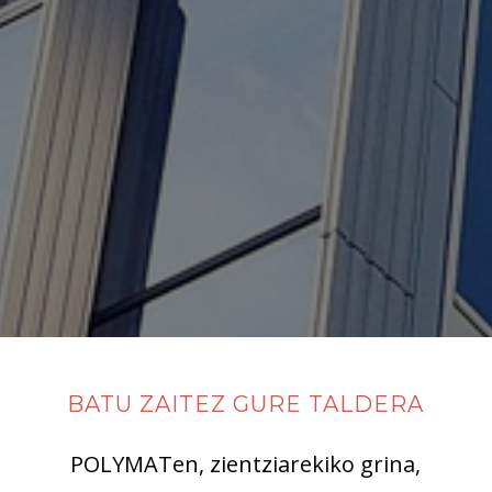
BATU ZAITEZ GURE TALDERA
POLYMATen, zientziarekiko grina,