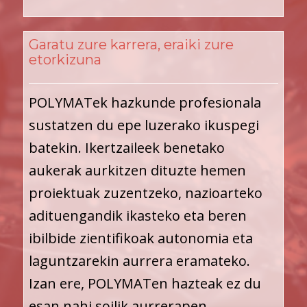
Garatu zure karrera, eraiki zure
etorkizuna
POLYMATek hazkunde profesionala
sustatzen du epe luzerako ikuspegi
batekin. Ikertzaileek benetako
aukerak aurkitzen dituzte hemen
proiektuak zuzentzeko, nazioarteko
adituengandik ikasteko eta beren
ibilbide zientifikoak autonomia eta
laguntzarekin aurrera eramateko.
Izan ere, POLYMATen hazteak ez du
esan nahi soilik aurrerapen