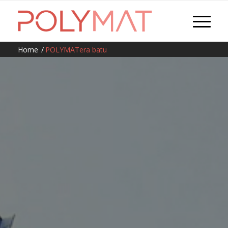
Home
/
POLYMATera batu