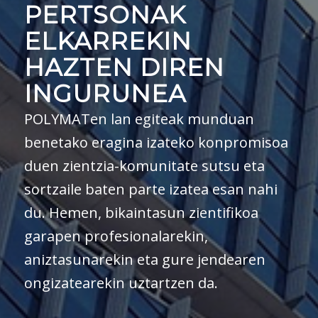
PERTSONAK
ELKARREKIN
HAZTEN DIREN
INGURUNEA
POLYMATen lan egiteak munduan
benetako eragina izateko konpromisoa
duen zientzia-komunitate sutsu eta
sortzaile baten parte izatea esan nahi
du. Hemen, bikaintasun zientifikoa
garapen profesionalarekin,
aniztasunarekin eta gure jendearen
ongizatearekin uztartzen da.