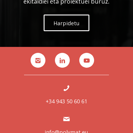
ekitaldiei eta proiektuei buruz.
Harpidetu
+34 943 50 60 61
info@polymat.eu