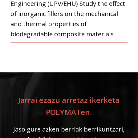
Engineering (UPV/EHU) Study the effect
of inorganic fillers on the mechanical
and thermal properties of
biodegradable composite materials
Jarrai ezazu arretaz ikerketa
POLYMATen.
Jaso gure azken berriak berrikuntzari,