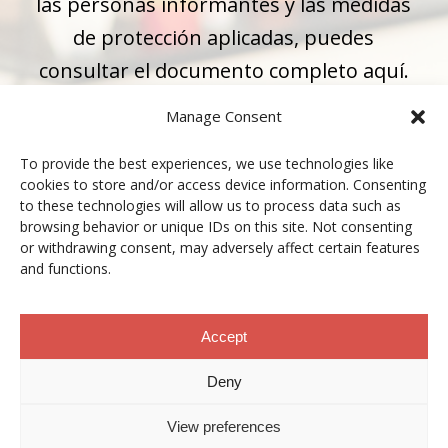
las personas informantes y las medidas
de protección aplicadas, puedes
consultar el documento completo aquí.
Manage Consent
Descargar política de privacidad del
To provide the best experiences, we use technologies like
Canal Ético
cookies to store and/or access device information. Consenting
to these technologies will allow us to process data such as
browsing behavior or unique IDs on this site. Not consenting
or withdrawing consent, may adversely affect certain features
and functions.
Cómo comunicarte con nosotros
Accept
Deny
Puedes enviar tu comunicación o
consulta ética a través de estos medios
View preferences