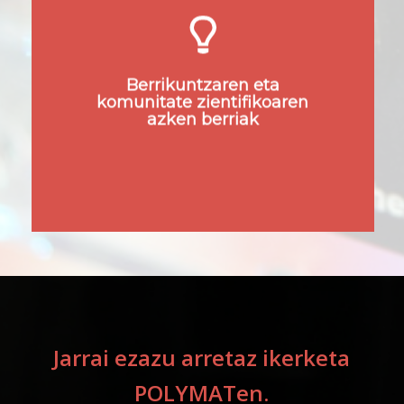
proiektuak eta ekitaldiak,
eta ikasi gure ikerketak
gizartean eta industrian
Berrikuntzaren eta
duen eragina.
komunitate zientifikoaren
azken berriak
Ikusi uneko gertaerak
Jarrai ezazu arretaz ikerketa
POLYMATen.