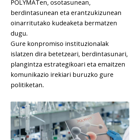
POLYMATen, osotasunean,
berdintasunean eta erantzukizunean
oinarritutako kudeaketa bermatzen
dugu.
Gure konpromiso instituzionalak
islatzen dira betetzeari, berdintasunari,
plangintza estrategikoari eta emaitzen
komunikazio irekiari buruzko gure
politiketan.