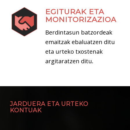
EGITURAK ETA
MONITORIZAZIOA
Berdintasun batzordeak
emaitzak ebaluatzen ditu
eta urteko txostenak
argitaratzen ditu.
JARDUERA ETA URTEKO
KONTUAK