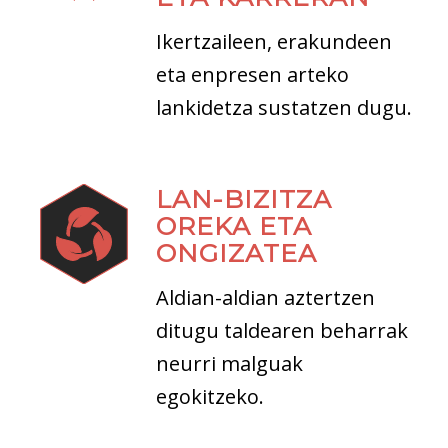
Ikertzaileen, erakundeen
eta enpresen arteko
lankidetza sustatzen dugu.
LAN-BIZITZA
OREKA ETA
ONGIZATEA
Aldian-aldian aztertzen
ditugu taldearen beharrak
neurri malguak
egokitzeko.