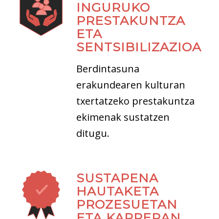
INGURUKO
PRESTAKUNTZA
ETA
SENTSIBILIZAZIOA
Berdintasuna
erakundearen kulturan
txertatzeko prestakuntza
ekimenak sustatzen
ditugu.
SUSTAPENA
HAUTAKETA
PROZESUETAN
ETA KARRERAN