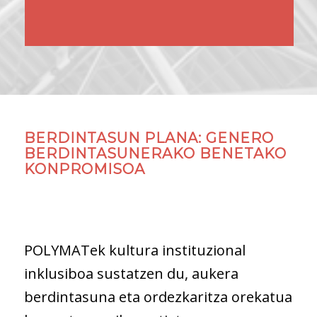
Ikusi Etika Kanala
BERDINTASUN PLANA: GENERO
BERDINTASUNERAKO BENETAKO
KONPROMISOA
POLYMATek kultura instituzional
inklusiboa sustatzen du, aukera
berdintasuna eta ordezkaritza orekatua