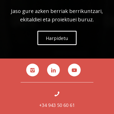
Jaso gure azken berriak berrikuntzari,
ekitaldiei eta proiektuei buruz.
Harpidetu
+34 943 50 60 61