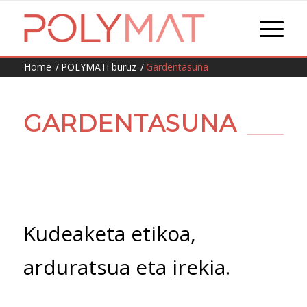
Home
/
POLYMATi buruz
/
Gardentasuna
GARDENTASUNA
Kudeaketa etikoa,
arduratsua eta irekia.