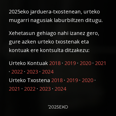
2025eko jarduera-txostenean, urteko
mugarri nagusiak laburbiltzen ditugu.
Xehetasun gehiago nahi izanez gero,
gure azken urteko txostenak eta
kontuak ere kontsulta ditzakezu:
Urteko Kontuak
2018
·
2019
·
2020
·
2021
·
2022
·
2023
·
2024
Urteko Txostena
2018
·
2019
·
2020
·
2021
·
2022
·
2023
·
2024
’2025EKO