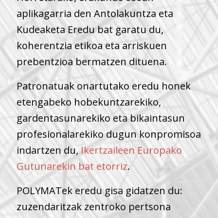
aplikagarria den Antolakuntza eta
Kudeaketa Eredu bat garatu du,
koherentzia etikoa eta arriskuen
prebentzioa bermatzen dituena.
Patronatuak onartutako eredu honek
etengabeko hobekuntzarekiko,
gardentasunarekiko eta bikaintasun
profesionalarekiko dugun konpromisoa
indartzen du,
Ikertzaileen Europako
Gutunarekin bat etorriz
.
POLYMATek eredu gisa gidatzen du:
zuzendaritzak zentroko pertsona