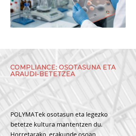
COMPLIANCE: OSOTASUNA ETA
ARAUDI-BETETZEA
POLYMATek osotasun eta legezko
betetze kultura mantentzen du.
Horretarako, erakunde osoan