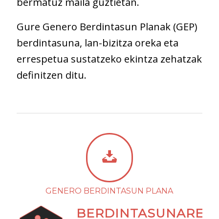
bermatuz maila guztietan.
Gure Genero Berdintasun Planak (GEP)
berdintasuna, lan-bizitza oreka eta
errespetua sustatzeko ekintza zehatzak
definitzen ditu.
GENERO BERDINTASUN PLANA
BERDINTASUNAREN